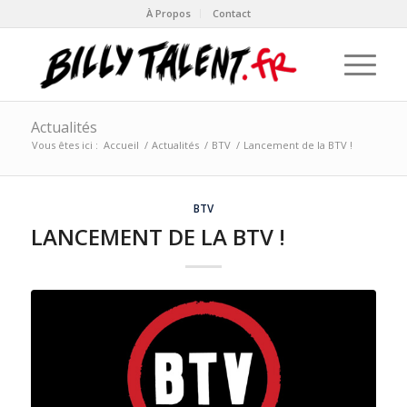
À Propos
Contact
Actualités
Vous êtes ici :
Accueil
/
Actualités
/
BTV
/
Lancement de la BTV !
BTV
LANCEMENT DE LA BTV !