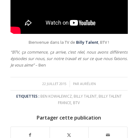
Bienvenue dans la TV de
Billy Talent
, BTV !
“BTV,
ça commence
, ça arrive, c’est réel,
nous avons différents
épisodes sur nous, sur notre travail et sur ce que nous faisons.
Je vous aime”
– Ben
/
22 JUILLET 2015
PAR
AURÉLIEN
ETIQUETTES :
BEN KOWALEWICZ
,
BILLY TALENT
,
BILLY TALENT
FRANCE
,
BTV
Partager cette publication