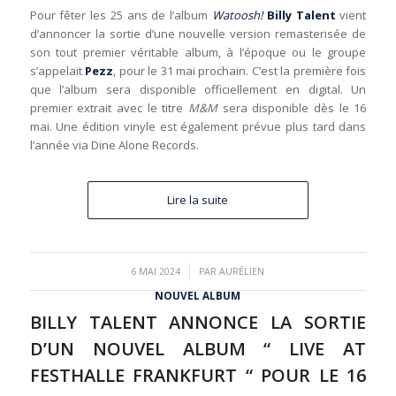
Pour fêter les 25 ans de l’album
Watoosh!
Billy Talent
vient
d’annoncer la sortie d’une nouvelle version remasterisée de
son tout premier véritable album, à l’époque ou le groupe
s’appelait
Pezz
, pour le 31 mai prochain. C’est la première fois
que l’album sera disponible officiellement en digital. Un
premier extrait avec le titre
M&M
sera disponible dès le 16
mai. Une édition vinyle est également prévue plus tard dans
l’année via Dine Alone Records.
Lire la suite
/
6 MAI 2024
PAR
AURÉLIEN
NOUVEL ALBUM
BILLY TALENT ANNONCE LA SORTIE
D’UN NOUVEL ALBUM “ LIVE AT
FESTHALLE FRANKFURT “ POUR LE 16