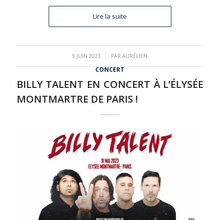
Lire la suite
/
9 JUIN 2023
PAR
AURÉLIEN
CONCERT
BILLY TALENT EN CONCERT À L’ÉLYSÉE
MONTMARTRE DE PARIS !