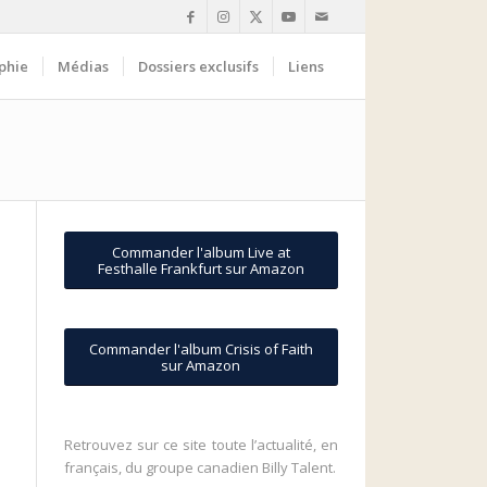
phie
Médias
Dossiers exclusifs
Liens
Commander l'album Live at
Festhalle Frankfurt sur Amazon
Commander l'album Crisis of Faith
sur Amazon
Retrouvez sur ce site toute l’actualité, en
français, du groupe canadien Billy Talent.