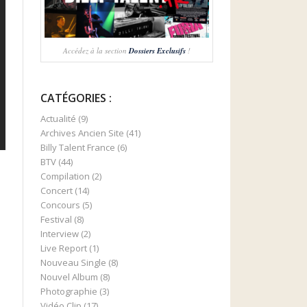
Accédez à la section
Dossiers Exclusifs
!
CATÉGORIES :
Actualité
(9)
Archives Ancien Site
(41)
Billy Talent France
(6)
BTV
(44)
Compilation
(2)
Concert
(14)
Concours
(5)
Festival
(8)
Interview
(2)
Live Report
(1)
Nouveau Single
(8)
Nouvel Album
(8)
Photographie
(3)
Vidéo Clip
(17)