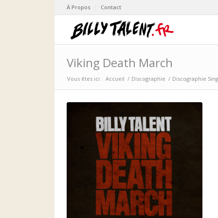
À Propos
Contact
Viking Death March
Vous êtes ici :
Accueil
/
Discographie
/
Discographie Sin