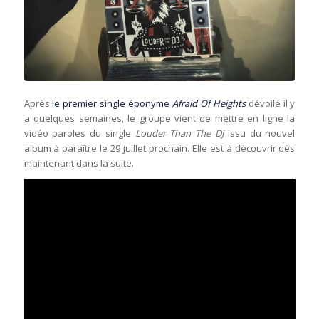
Après
le premier single éponyme
Afraid Of Heights
dévoilé il y
a quelques semaines, le groupe vient de mettre en ligne la
vidéo paroles du single
Louder Than The DJ
issu du nouvel
album à paraître le 29 juillet prochain. Elle est à découvrir dès
maintenant dans la suite.