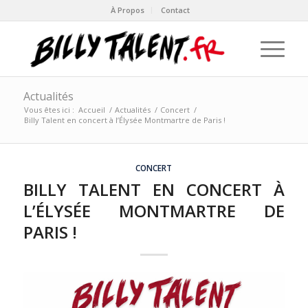
À Propos
Contact
Actualités
Vous êtes ici :
Accueil
/
Actualités
/
Concert
/
Billy Talent en concert à l’Élysée Montmartre de Paris !
CONCERT
BILLY TALENT EN CONCERT À
L’ÉLYSÉE MONTMARTRE DE
PARIS !