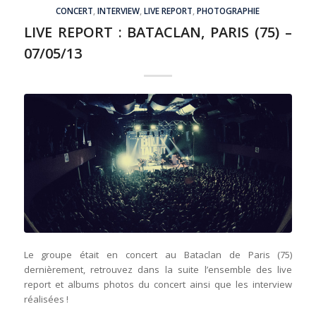
CONCERT
,
INTERVIEW
,
LIVE REPORT
,
PHOTOGRAPHIE
LIVE REPORT : BATACLAN, PARIS (75) –
07/05/13
Le groupe était en concert au Bataclan de Paris (75)
dernièrement, retrouvez dans la suite l’ensemble des live
report et albums photos du concert ainsi que les interview
réalisées !