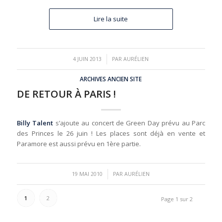
Lire la suite
/
4 JUIN 2013
PAR
AURÉLIEN
ARCHIVES ANCIEN SITE
DE RETOUR À PARIS !
Billy Talent
s’ajoute au concert de Green Day prévu au Parc
des Princes le 26 juin ! Les places sont déjà en vente et
Paramore est aussi prévu en 1ère partie.
/
19 MAI 2010
PAR
AURÉLIEN
1
2
Page 1 sur 2