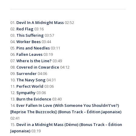
01.
Devil In A Midnight Mass
02:52
02.
Red Flag
03:16
03.
This Suffering
03:57
04.
Worker Bees
03:44
05.
Pins and Needles
03:11
06.
Fallen Leaves
03:19
07.
Where Is the Line?
03:49
08.
Covered in Cowardice
04:12
09.
Surrender
04:06
10.
The Navy Song
04:31
11.
Perfect World
03:06
12.
Sympathy
03:06
13.
Burn the Evidence
03:40
14.
Ever Fallen In Love (With Someone You Shouldn’t’ve?)
[Reprise The Buzzcocks] (Bonus Track – Édition Japonaise)
02:41
15.
Devil in a Midnight Mass (Démo) (Bonus Track – Édition
Japonaise)
03:19