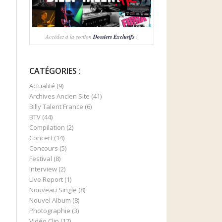
Accédez à la section
Dossiers Exclusifs
!
CATÉGORIES :
Actualité
(9)
Archives Ancien Site
(41)
Billy Talent France
(6)
BTV
(44)
Compilation
(2)
Concert
(14)
Concours
(5)
Festival
(8)
Interview
(2)
Live Report
(1)
Nouveau Single
(8)
Nouvel Album
(8)
Photographie
(3)
Vidéo Clip
(17)