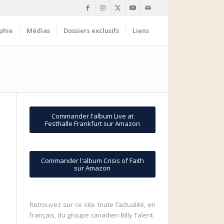
phie
Médias
Dossiers exclusifs
Liens
Commander l'album Live at
Festhalle Frankfurt sur Amazon
Commander l'album Crisis of Faith
sur Amazon
Retrouvez sur ce site toute l’actualité, en
français, du groupe canadien Billy Talent.