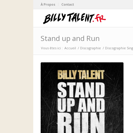
À Propos
Contact
Stand up and Run
Vous êtes ici :
Accueil
/
Discographie
/
Discographie Sin