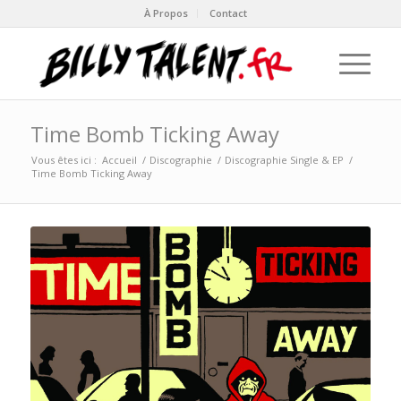
À Propos
Contact
Time Bomb Ticking Away
Vous êtes ici :
Accueil
/
Discographie
/
Discographie Single & EP
/
Time Bomb Ticking Away