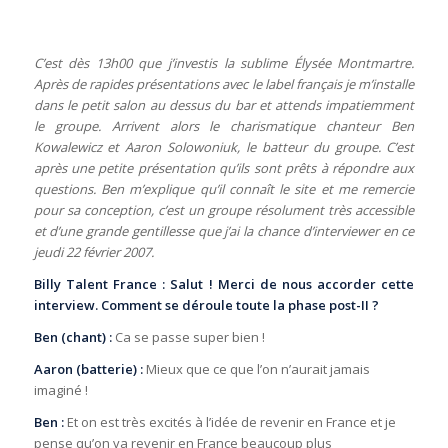
C’est dès 13h00 que j’investis la sublime Élysée Montmartre.
Après de rapides présentations avec le label français je m’installe
dans le petit salon au dessus du bar et attends impatiemment
le groupe. Arrivent alors le charismatique chanteur Ben
Kowalewicz et Aaron Solowoniuk, le batteur du groupe. C’est
après une petite présentation qu’ils sont prêts à répondre aux
questions. Ben m’explique qu’il connaît le site et me remercie
pour sa conception, c’est un groupe résolument très accessible
et d’une grande gentillesse que j’ai la chance d’interviewer en ce
jeudi 22 février 2007.
Billy Talent France :
Salut ! Merci de nous accorder cette
interview. Comment se déroule toute la phase post-II ?
Ben (chant) :
Ca se passe super bien !
Aaron (batterie) :
Mieux que ce que l’on n’aurait jamais
imaginé !
Ben :
Et on est très excités à l’idée de revenir en France et je
pense qu’on va revenir en France beaucoup plus