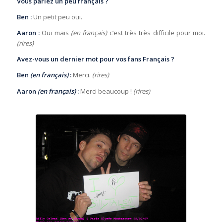
Vous parlez un peu français ?
Ben :
Un petit peu oui.
Aaron :
Oui mais
(en français)
c’est très très difficile pour moi.
(rires)
Avez-vous un dernier mot pour vos fans Français ?
Ben
(en français)
:
Merci.
(rires)
Aaron
(en français)
:
Merci beaucoup !
(rires)