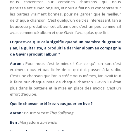
nous concentrer sur certaines chansons qui nous
paraissaient super longues, et nous a fait nous concentrer sur
les parties vraiment bonnes, pour ne garder que le meilleur
de chaque chanson. C’est quelqu’un de très intéressant. Ian a
beaucoup produit sur cet album donc c’est un peu comme s’il
avait commencé album et que Gavin l’avait plus que fini.
Et qu’est-ce que cela signifie quand un membre du groupe
(Ian, le guitariste, a produit le dernier album en compagnie
de Gavin) produit l’album ?
Aaron :
Pour nous c’est le mieux ! Car ce qu’il en sort c’est
vraiment nous et pas l’idée de ce qui doit passer à la radio.
C’est une chanson que l’on a créée nous-mêmes, Ian avait tout
à faire sur chaque note de chaque chanson. Gavin lui était
plus dans la batterie et la mise en place des micros. C’est un
effort d’équipe.
Quelle chanson préférez-vous jouer en live ?
Aaron :
Pour moi c’est
This Suffering
.
Ben :
Moi j’adore
Surrender
.