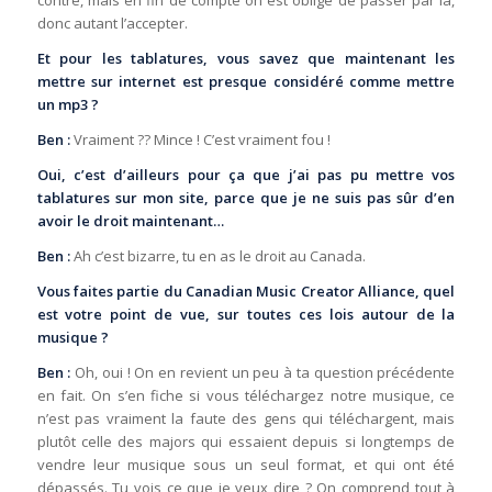
contre, mais en fin de compte on est obligé de passer par là,
donc autant l’accepter.
Et pour les tablatures, vous savez que maintenant les
mettre sur internet est presque considéré comme mettre
un mp3 ?
Ben :
Vraiment ?? Mince ! C’est vraiment fou !
Oui, c’est d’ailleurs pour ça que j’ai pas pu mettre vos
tablatures sur mon site, parce que je ne suis pas sûr d’en
avoir le droit maintenant…
Ben :
Ah c’est bizarre, tu en as le droit au Canada.
Vous faites partie du Canadian Music Creator Alliance, quel
est votre point de vue, sur toutes ces lois autour de la
musique ?
Ben :
Oh, oui ! On en revient un peu à ta question précédente
en fait. On s’en fiche si vous téléchargez notre musique, ce
n’est pas vraiment la faute des gens qui téléchargent, mais
plutôt celle des majors qui essaient depuis si longtemps de
vendre leur musique sous un seul format, et qui ont été
dépassés. Tu vois ce que je veux dire ? On comprend tout à