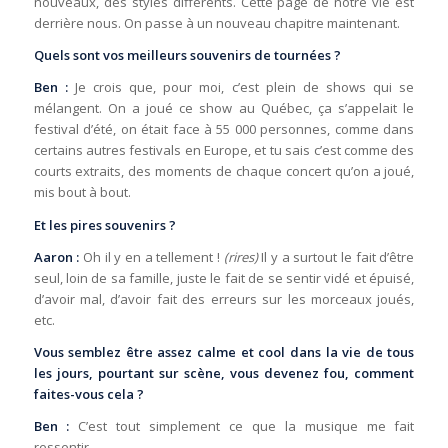
nouveaux, des styles différents. Cette page de notre vie est
derrière nous. On passe à un nouveau chapitre maintenant.
Quels sont vos meilleurs souvenirs de tournées ?
Ben :
Je crois que, pour moi, c’est plein de shows qui se
mélangent. On a joué ce show au Québec, ça s’appelait le
festival d’été, on était face à 55 000 personnes, comme dans
certains autres festivals en Europe, et tu sais c’est comme des
courts extraits, des moments de chaque concert qu’on a joué,
mis bout à bout.
Et les pires souvenirs ?
Aaron :
Oh il y en a tellement !
(rires)
Il y a surtout le fait d’être
seul, loin de sa famille, juste le fait de se sentir vidé et épuisé,
d’avoir mal, d’avoir fait des erreurs sur les morceaux joués,
etc.
Vous semblez être assez calme et cool dans la vie de tous
les jours, pourtant sur scène, vous devenez fou, comment
faites-vous cela ?
Ben :
C’est tout simplement ce que la musique me fait
ressentir.