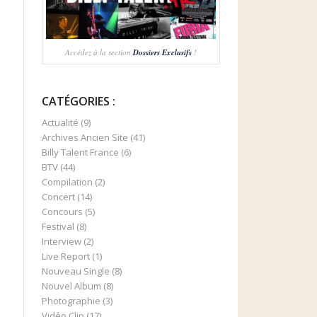
Accédez à la section
Dossiers Exclusifs
!
CATÉGORIES :
Actualité
(9)
Archives Ancien Site
(41)
Billy Talent France
(6)
BTV
(44)
Compilation
(2)
Concert
(14)
Concours
(5)
Festival
(8)
Interview
(2)
Live Report
(1)
Nouveau Single
(8)
Nouvel Album
(8)
Photographie
(3)
Vidéo Clip
(17)