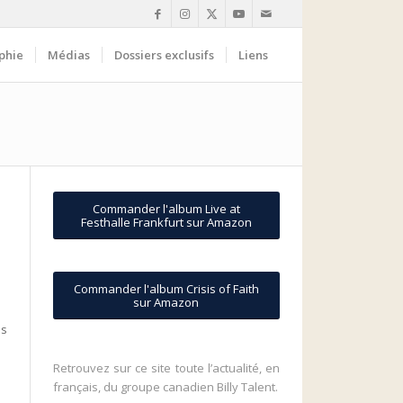
phie
Médias
Dossiers exclusifs
Liens
Commander l'album Live at
Festhalle Frankfurt sur Amazon
Commander l'album Crisis of Faith
sur Amazon
ès
Retrouvez sur ce site toute l’actualité, en
français, du groupe canadien Billy Talent.