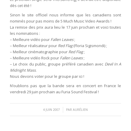
dès cet été !
Sinon le site officiel nous informe que les canadiens sont
nominés pour pas moins de 5 Much Music Video Awards !
La remise des prix aura lieu le 17 juin prochain et voici toutes
les nominations :
– Meilleure vidéo pour
Fallen Leaves
;
– Meilleur réalisateur pour
Red Flag
(Floria Sigismondi) ;
– Meilleur cinématographie pour
Red Flag
;
– Meilleure vidéo Rock pour
Fallen Leaves
;
– Le choix du public, groupe préféré canadien avec
Devil In A
Midnight Mass
.
Nous devons voter pour le groupe par ici !
N’oublions pas que la bande sera en concert en France le
vendredi 29 juin prochain au Furia Sound Festival !
/
4 JUIN 2007
PAR
AURÉLIEN