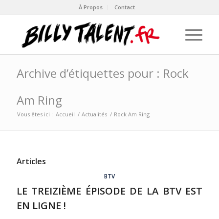
À Propos
Contact
Archive d’étiquettes pour : Rock
Am Ring
Vous êtes ici :
Accueil
/
Actualités
/
Rock Am Ring
Articles
BTV
LE TREIZIÈME ÉPISODE DE LA BTV EST
EN LIGNE !