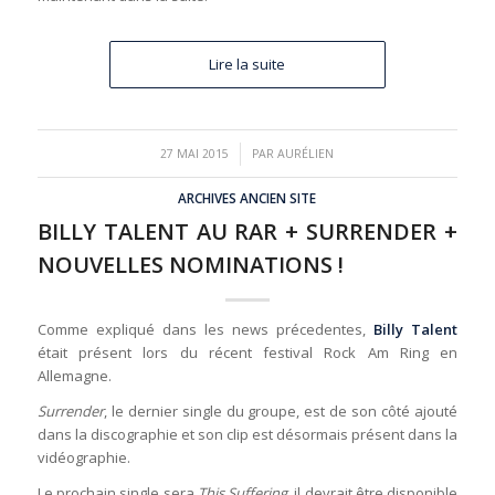
Lire la suite
/
27 MAI 2015
PAR
AURÉLIEN
ARCHIVES ANCIEN SITE
BILLY TALENT AU RAR + SURRENDER +
NOUVELLES NOMINATIONS !
Comme expliqué dans les news précedentes,
Billy Talent
était présent lors du récent festival Rock Am Ring en
Allemagne.
Surrender
, le dernier single du groupe, est de son côté ajouté
dans la discographie et son clip est désormais présent dans la
vidéographie.
Le prochain single sera
This Suffering
, il devrait être disponible