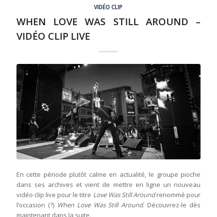
VIDÉO CLIP
WHEN LOVE WAS STILL AROUND –
VIDÉO CLIP LIVE
En cette période plutôt calme en actualité, le groupe pioche
dans ses archives et vient de mettre en ligne un nouveau
vidéo clip live pour le titre
Love Was Still Around
renommé pour
l’occasion (?)
When Love Was Still Around
. Découvrez-le dès
maintenant dans la suite.