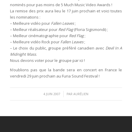
nominés pour pas moins de 5 Much Music Video Awards !
La remise des prix aura lieu le 17 juin prochain et voici toutes
les nominations :
– Meilleure vidéo pour
Fallen Leaves
;
– Meilleur réalisateur pour
Red Flag
(Floria Sigismondi) ;
– Meilleur cinématographie pour
Red Flag
;
– Meilleure vidéo Rock pour
Fallen Leaves
;
– Le choix du public, groupe préféré canadien avec
Devil In A
Midnight Mass
.
Nous devons voter pour le groupe par ici !
N’oublions pas que la bande sera en concert en France le
vendredi 29 juin prochain au Furia Sound Festival !
/
4 JUIN 2007
PAR
AURÉLIEN