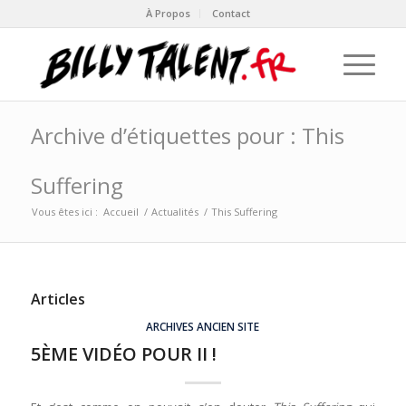
À Propos
Contact
Archive d’étiquettes pour : This
Suffering
Vous êtes ici :
Accueil
/
Actualités
/
This Suffering
Articles
ARCHIVES ANCIEN SITE
5ÈME VIDÉO POUR II !