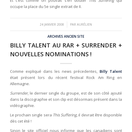
Et c’est comme on pouvait s’en douter
This Suffering
qui
occupe la place du 5e single extrait de II.
/
24 JANVIER 2008
PAR
AURÉLIEN
ARCHIVES ANCIEN SITE
BILLY TALENT AU RAR + SURRENDER +
NOUVELLES NOMINATIONS !
Comme expliqué dans les news précedentes,
Billy Talent
était présent lors du récent festival Rock Am Ring en
Allemagne.
Surrender
, le dernier single du groupe, est de son côté ajouté
dans la discographie et son clip est désormais présent dans la
vidéographie.
Le prochain single sera
This Suffering
, il devrait être disponible
dès cet été !
Sinon le site officiel nous informe que les canadiens sont