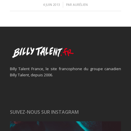
/
4 JUIN 2013
PAR
AURÉLIEN
Billy Talent France, le site francophone du groupe canadien
Billy Talent, depuis 2006.
SUIVEZ-NOUS SUR INSTAGRAM